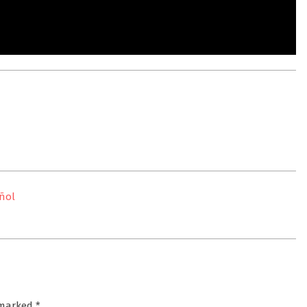
añol
e marked
*