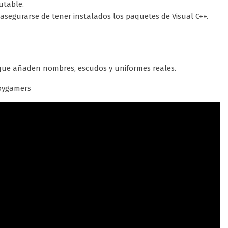
utable.
 asegurarse de tener instalados los paquetes de Visual C++.
ue añaden nombres, escudos y uniformes reales.