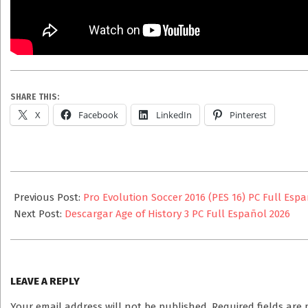
SHARE THIS:
X
Facebook
LinkedIn
Pinterest
2025-
08-
Previous Post:
Pro Evolution Soccer 2016 (PES 16) PC Full Esp
27
Next Post:
Descargar Age of History 3 PC Full Español 2026
LEAVE A REPLY
Your email address will not be published.
Required fields ar