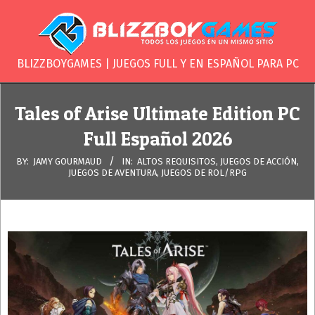
Skip
to
content
BLIZZBOYGAME
BLIZZBOYGAMES | JUEGOS FULL Y EN ESPAÑOL PARA PC
Secondary
Navigation
Tales of Arise Ultimate Edition PC
Menu
Full Español 2026
BY:
JAMY GOURMAUD
IN:
ALTOS REQUISITOS
,
JUEGOS DE ACCIÓN
,
JUEGOS DE AVENTURA
,
JUEGOS DE ROL/RPG