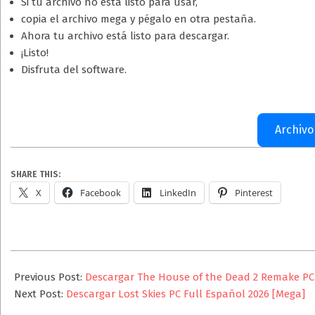
Si tu archivo no está listo para usar,
copia el archivo mega y pégalo en otra pestaña.
Ahora tu archivo está listo para descargar.
¡Listo!
Disfruta del software.
Archivo
SHARE THIS:
X
Facebook
LinkedIn
Pinterest
2025-
10-
Previous Post:
Descargar The House of the Dead 2 Remake PC
19
Next Post:
Descargar Lost Skies PC Full Español 2026 [Mega]