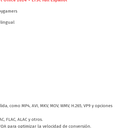
t Office 2024 + LTSC Full Español
ilingual
lida, como MP4, AVI, MKV, MOV, WMV, H.265, VP9 y opciones
C, FLAC, ALAC y otros.
UDA para optimizar la velocidad de conversión.