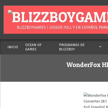
Skip
to
content
BLIZZBOYGAM
BLIZZBOYGAMES | JUEGOS FULL Y EN ESPAÑOL PARA
OCEAN OF
PROGRAMAS DE
INICIO
GAMES
BLIZZBOY
Secondary
Navigation
Menu
WonderFox HD 