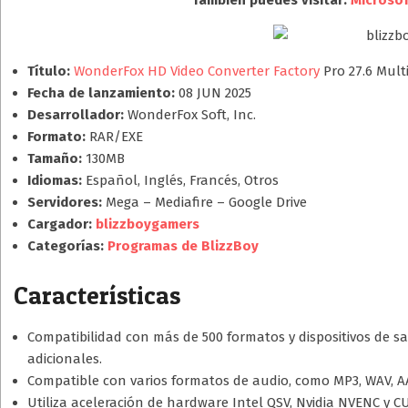
También puedes visitar:
Microsof
Título:
WonderFox HD Video Converter Factory
Pro 27.6 Mult
Fecha de lanzamiento:
08 JUN 2025
Desarrollador:
WonderFox Soft, Inc.
Formato:
RAR/EXE
Tamaño:
130MB
Idiomas:
Español, Inglés, Francés, Otros
Servidores:
Mega – Mediafire – Google Drive
Cargador:
blizzboygamers
Categorías:
Programas de BlizzBoy
Características
Compatibilidad con más de 500 formatos y dispositivos de sa
adicionales.
Compatible con varios formatos de audio, como MP3, WAV, AA
Utiliza aceleración de hardware Intel QSV, Nvidia NVENC y C