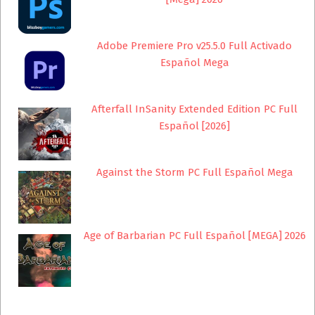
Adobe Premiere Pro v25.5.0 Full Activado
Español Mega
Afterfall InSanity Extended Edition PC Full
Español [2026]
Against the Storm PC Full Español Mega
Age of Barbarian PC Full Español [MEGA] 2026