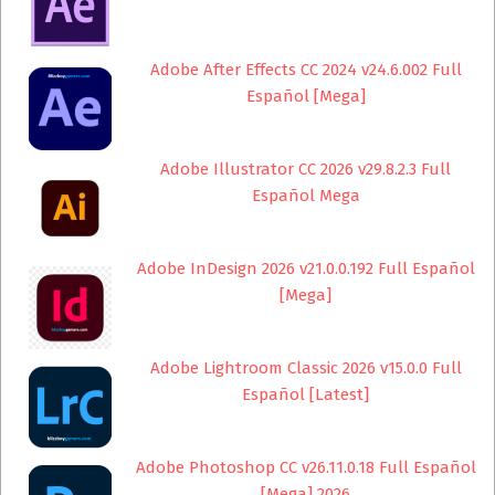
Adobe After Effects CC 2024 v24.6.002 Full
Español [Mega]
Adobe Illustrator CC 2026 v29.8.2.3 Full
Español Mega
Adobe InDesign 2026 v21.0.0.192 Full Español
[Mega]
Adobe Lightroom Classic 2026 v15.0.0 Full
Español [Latest]
Adobe Photoshop CC v26.11.0.18 Full Español
[Mega] 2026