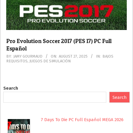
Pro Evolution Soccer 2017 (PES 17) PC Full
Español
2025-
BY:
JAMY GOURMAUD
ON:
AUGUST 27, 2025
IN:
BAJOS
REQUISITOS
,
JUEGOS DE SIMULACIÓN
08-
27
Search
Search
7 Days To Die PC Full Español MEGA 2026