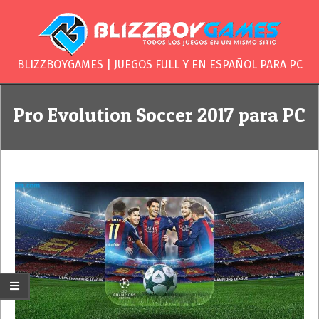
Skip
to
content
BLIZZBOYGAME
BLIZZBOYGAMES | JUEGOS FULL Y EN ESPAÑOL PARA PC
Secondary
Navigation
Pro Evolution Soccer 2017 para PC
Menu