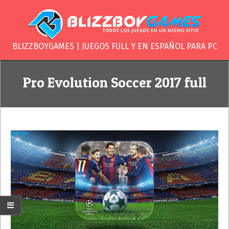
Skip
to
content
BLIZZBOYGAME
BLIZZBOYGAMES | JUEGOS FULL Y EN ESPAÑOL PARA PC
Secondary
Navigation
Pro Evolution Soccer 2017 full
Menu