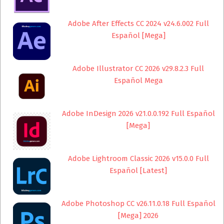
Adobe After Effects CC 2024 v24.6.002 Full
Español [Mega]
Adobe Illustrator CC 2026 v29.8.2.3 Full
Español Mega
Adobe InDesign 2026 v21.0.0.192 Full Español
[Mega]
Adobe Lightroom Classic 2026 v15.0.0 Full
Español [Latest]
Adobe Photoshop CC v26.11.0.18 Full Español
[Mega] 2026