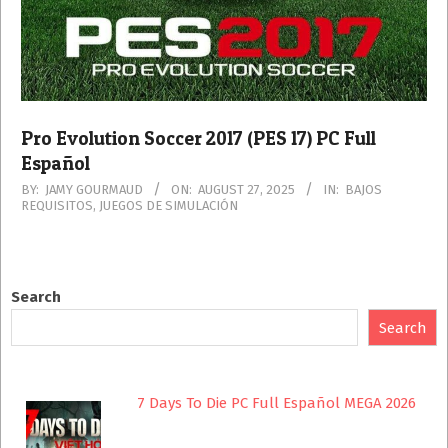
Pro Evolution Soccer 2017 (PES 17) PC Full
Español
2025-
BY:
JAMY GOURMAUD
ON:
AUGUST 27, 2025
IN:
BAJOS
REQUISITOS
,
JUEGOS DE SIMULACIÓN
08-
27
Search
Search
7 Days To Die PC Full Español MEGA 2026