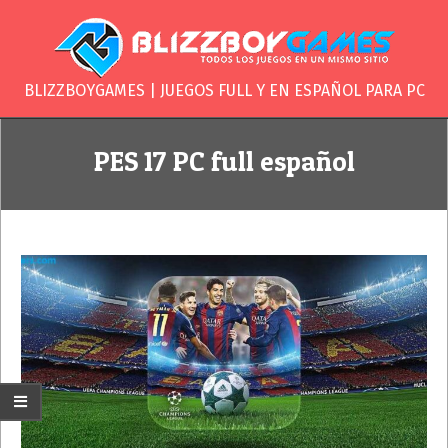
Skip
to
content
BLIZZBOYGAME
BLIZZBOYGAMES | JUEGOS FULL Y EN ESPAÑOL PARA PC
Secondary
Navigation
PES 17 PC full español
Menu