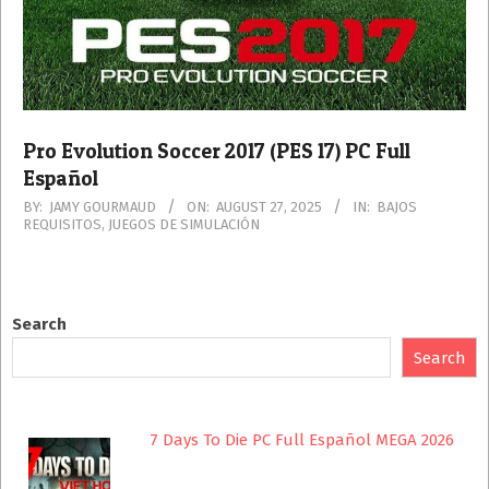
Pro Evolution Soccer 2017 (PES 17) PC Full
Español
2025-
BY:
JAMY GOURMAUD
ON:
AUGUST 27, 2025
IN:
BAJOS
REQUISITOS
,
JUEGOS DE SIMULACIÓN
08-
27
Search
Search
7 Days To Die PC Full Español MEGA 2026