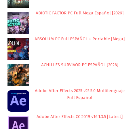
ABIOTIC FACTOR PC Full Mega Español [2026]
ABSOLUM PC Full ESPAÑOL + Portable [Mega]
ACHILLES SURVIVOR PC ESPAÑOL [2026]
Adobe After Effects 2025 v25.5.0 Multilenguaje
Full Español
Adobe After Effects CC 2019 v16.1.3.5 [Latest]