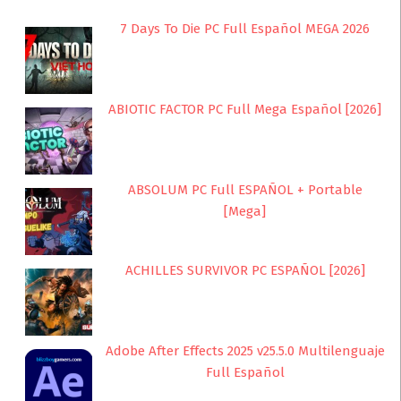
7 Days To Die PC Full Español MEGA 2026
ABIOTIC FACTOR PC Full Mega Español [2026]
ABSOLUM PC Full ESPAÑOL + Portable
[Mega]
ACHILLES SURVIVOR PC ESPAÑOL [2026]
Adobe After Effects 2025 v25.5.0 Multilenguaje
Full Español