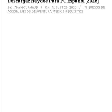
Descargar Haydee Para PC Español [2026]
2025-
BY:
JAMY GOURMAUD
ON:
AUGUST 28, 2025
IN:
JUEGOS DE
ACCIÓN
,
JUEGOS DE AVENTURA
,
MEDIOS REQUISITOS
08-
28