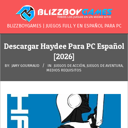
Skip
to
content
BLIZZBOYGAME
BLIZZBOYGAMES | JUEGOS FULL Y EN ESPAÑOL PARA PC
Secondary
Navigation
Descargar Haydee Para PC Español
Menu
[2026]
BY:
JAMY GOURMAUD
IN:
JUEGOS DE ACCIÓN
,
JUEGOS DE AVENTURA
,
MEDIOS REQUISITOS