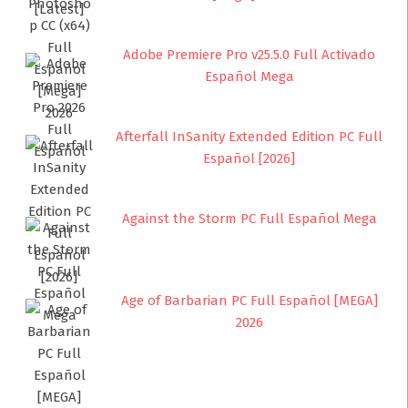
Adobe Premiere Pro v25.5.0 Full Activado
Español Mega
Afterfall InSanity Extended Edition PC Full
Español [2026]
Against the Storm PC Full Español Mega
Age of Barbarian PC Full Español [MEGA]
2026