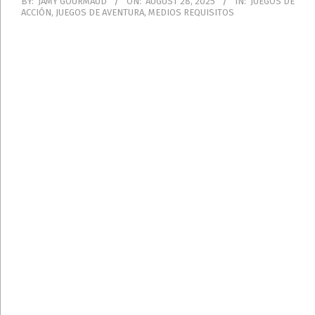
BY:
JAMY GOURMAUD
ON:
AUGUST 28, 2025
IN:
JUEGOS DE
ACCIÓN
,
JUEGOS DE AVENTURA
,
MEDIOS REQUISITOS
08-
28