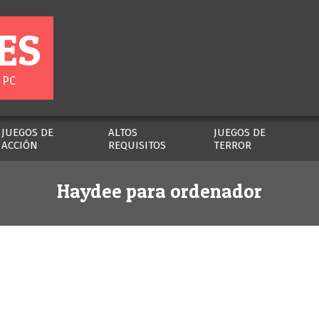
ES
 PC
JUEGOS DE
ALTOS
JUEGOS DE
ACCIÓN
REQUISITOS
TERROR
Haydee para ordenador