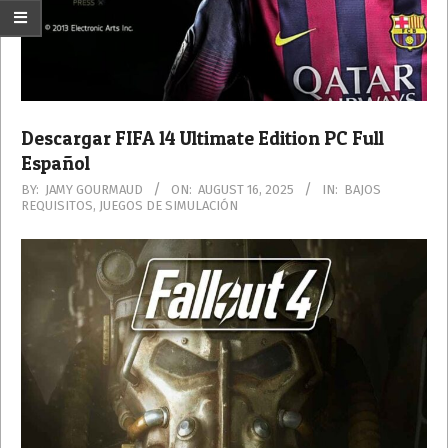
Descargar FIFA 14 Ultimate Edition PC Full
Español
2025-
BY:
JAMY GOURMAUD
ON:
AUGUST 16, 2025
IN:
BAJOS
REQUISITOS
,
JUEGOS DE SIMULACIÓN
08-
16