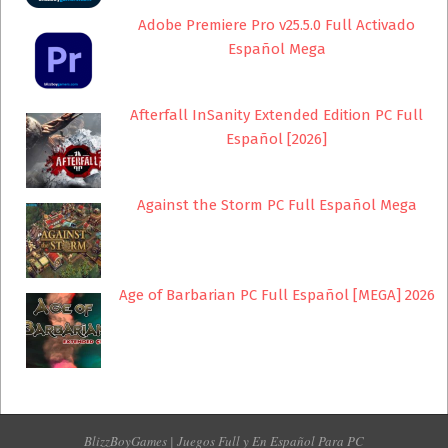
Adobe Premiere Pro v25.5.0 Full Activado
Español Mega
Afterfall InSanity Extended Edition PC Full
Español [2026]
Against the Storm PC Full Español Mega
Age of Barbarian PC Full Español [MEGA] 2026
BlizzBoyGames | Juegos Full y En Español Para PC