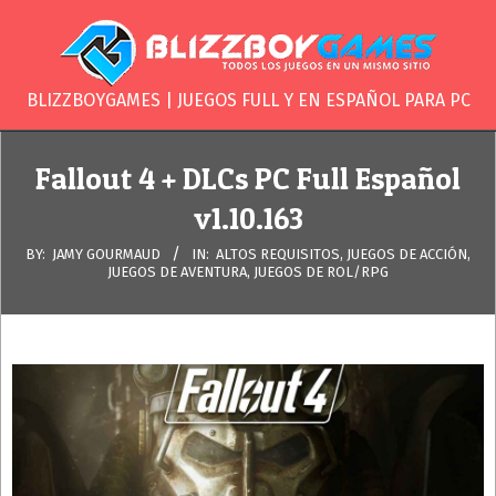
Skip
to
content
BLIZZBOYGAME
BLIZZBOYGAMES | JUEGOS FULL Y EN ESPAÑOL PARA PC
Secondary
Navigation
Fallout 4 + DLCs PC Full Español
Menu
v1.10.163
BY:
JAMY GOURMAUD
IN:
ALTOS REQUISITOS
,
JUEGOS DE ACCIÓN
,
JUEGOS DE AVENTURA
,
JUEGOS DE ROL/RPG