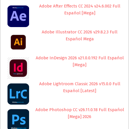
Adobe After Effects CC 2024 v24.6.002 Full
Español [Mega]
Adobe Illustrator CC 2026 v29.8.2.3 Full
Español Mega
Adobe InDesign 2026 v21.0.0.192 Full Español
[Mega]
Adobe Lightroom Classic 2026 v15.0.0 Full
Español [Latest]
Adobe Photoshop CC v26.11.0.18 Full Español
[Mega] 2026