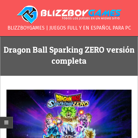
Skip
to
content
BLIZZBOYGAME
BLIZZBOYGAMES | JUEGOS FULL Y EN ESPAÑOL PARA PC
Secondary
Navigation
Dragon Ball Sparking ZERO versión
Menu
completa