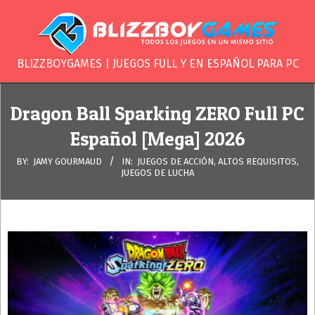
Skip
to
content
BLIZZBOYGAME
BLIZZBOYGAMES | JUEGOS FULL Y EN ESPAÑOL PARA PC
Secondary
Navigation
Dragon Ball Sparking ZERO Full PC
Menu
Español [Mega] 2026
BY:
JAMY GOURMAUD
IN:
JUEGOS DE ACCIÓN
,
ALTOS REQUISITOS
,
JUEGOS DE LUCHA