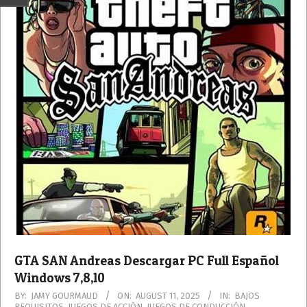
GTA SAN Andreas Descargar PC Full Español
Windows 7,8,10
2025-
BY:
JAMY GOURMAUD
ON:
AUGUST 11, 2025
IN:
BAJOS
REQUISITOS
,
JUEGOS DE ACCIÓN
,
JUEGOS DE CONDUCCIÓN