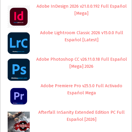
Adobe InDesign 2026 v21.0.0.192 Full Español
[Mega]
Adobe Lightroom Classic 2026 v15.0.0 Full
Español [Latest]
Adobe Photoshop CC v26.11.0.18 Full Español
[Mega] 2026
Adobe Premiere Pro v25.5.0 Full Activado
Español Mega
Afterfall InSanity Extended Edition PC Full
Español [2026]