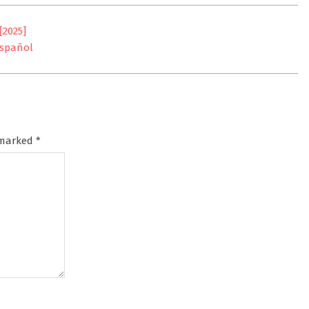
[2025]
Español
e marked
*