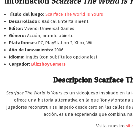
Información
Scarface The World Is 
Título del juego:
Scarface The World Is Yours
Desarrollador:
Radical Entertainment
Editor:
Vivendi Universal Games
Género:
Acción, mundo abierto
Plataformas:
PC, PlayStation 2, Xbox, Wii
Año de lanzamiento:
2006
Idioma:
Inglés (con subtítulos opcionales)
Cargador:
BlizzboyGamers
Descripcion Scarface Th
Scarface The World Is Yours
es un videojuego inspirado en la i
ofrece una historia alternativa en la que Tony Montana so
jugadores reconstruir su imperio desde cero en las calles de
acción, es una experiencia que combina nar
Visita nuestro
siti