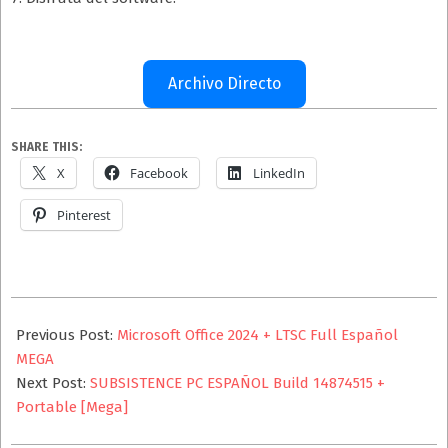
Archivo Directo
SHARE THIS:
X
Facebook
LinkedIn
Pinterest
2025-
10-
Previous Post:
Microsoft Office 2024 + LTSC Full Español
17
MEGA
Next Post:
SUBSISTENCE PC ESPAÑOL Build 14874515 +
Portable [Mega]