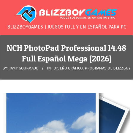
Skip
to
content
BLIZZBOYGAME
BLIZZBOYGAMES | JUEGOS FULL Y EN ESPAÑOL PARA PC
Secondary
Navigation
NCH PhotoPad Professional 14.48
Menu
Full Español Mega [2026]
BY:
JAMY GOURMAUD
IN:
DISEÑO GRÁFICO
,
PROGRAMAS DE BLIZZBOY