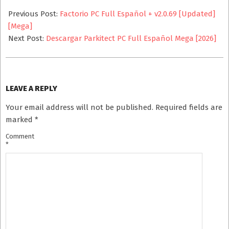
2025-
10-
Previous Post:
Factorio PC Full Español + v2.0.69 [Updated]
19
[Mega]
Next Post:
Descargar Parkitect PC Full Español Mega [2026]
LEAVE A REPLY
Your email address will not be published.
Required fields are
marked
*
Comment
*