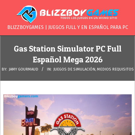
Skip
to
content
BLIZZBOYGAME
BLIZZBOYGAMES | JUEGOS FULL Y EN ESPAÑOL PARA PC
Secondary
Navigation
Gas Station Simulator PC Full
Menu
Español Mega 2026
BY:
JAMY GOURMAUD
IN:
JUEGOS DE SIMULACIÓN
,
MEDIOS REQUISITOS