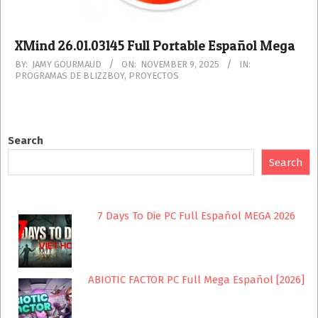
XMind 26.01.03145 Full Portable Español Mega
2025-
BY:
JAMY GOURMAUD
ON:
NOVEMBER 9, 2025
IN:
PROGRAMAS DE BLIZZBOY
,
PROYECTOS
11-
09
Search
Search
7 Days To Die PC Full Español MEGA 2026
ABIOTIC FACTOR PC Full Mega Español [2026]