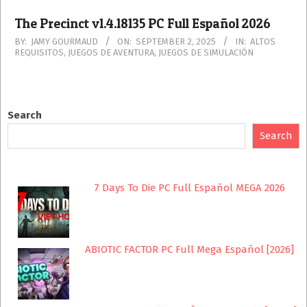
The Precinct v1.4.18135 PC Full Español 2026
2025-
BY:
JAMY GOURMAUD
ON:
SEPTEMBER 2, 2025
IN:
ALTOS
REQUISITOS
,
JUEGOS DE AVENTURA
,
JUEGOS DE SIMULACIÓN
09-
02
Search
Search
7 Days To Die PC Full Español MEGA 2026
ABIOTIC FACTOR PC Full Mega Español [2026]