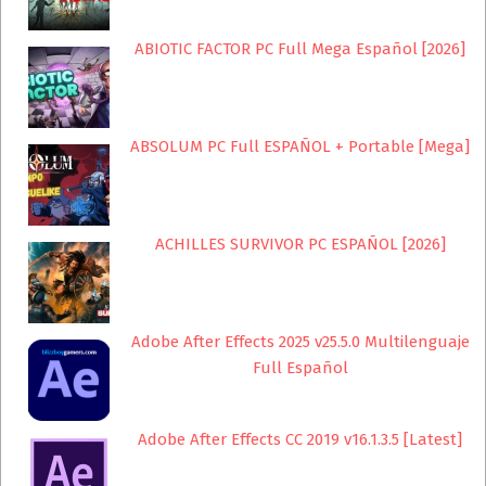
ABIOTIC FACTOR PC Full Mega Español [2026]
ABSOLUM PC Full ESPAÑOL + Portable [Mega]
ACHILLES SURVIVOR PC ESPAÑOL [2026]
Adobe After Effects 2025 v25.5.0 Multilenguaje
Full Español
Adobe After Effects CC 2019 v16.1.3.5 [Latest]