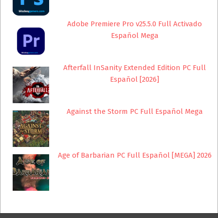
Adobe Premiere Pro v25.5.0 Full Activado
Español Mega
Afterfall InSanity Extended Edition PC Full
Español [2026]
Against the Storm PC Full Español Mega
Age of Barbarian PC Full Español [MEGA] 2026