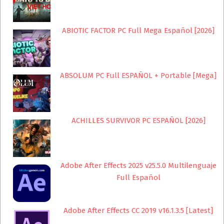
ABIOTIC FACTOR PC Full Mega Español [2026]
ABSOLUM PC Full ESPAÑOL + Portable [Mega]
ACHILLES SURVIVOR PC ESPAÑOL [2026]
Adobe After Effects 2025 v25.5.0 Multilenguaje
Full Español
Adobe After Effects CC 2019 v16.1.3.5 [Latest]