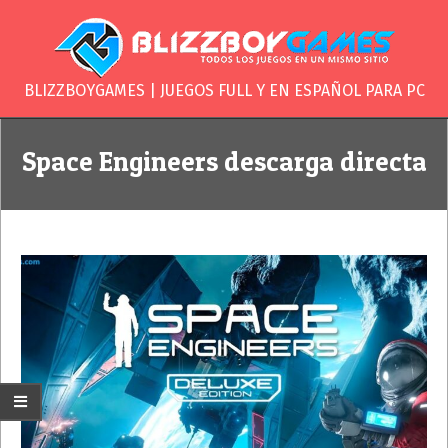
Skip
to
content
BLIZZBOYGAME
BLIZZBOYGAMES | JUEGOS FULL Y EN ESPAÑOL PARA PC
Secondary
Navigation
Space Engineers descarga directa
Menu