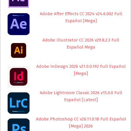
Adobe After Effects CC 2024 v24.6.002 Full
Español [Mega]
Adobe Illustrator CC 2026 v29.8.2.3 Full
Español Mega
Adobe InDesign 2026 v21.0.0.192 Full Español
[Mega]
Adobe Lightroom Classic 2026 v15.0.0 Full
Español [Latest]
Adobe Photoshop CC v26.11.0.18 Full Español
[Mega] 2026