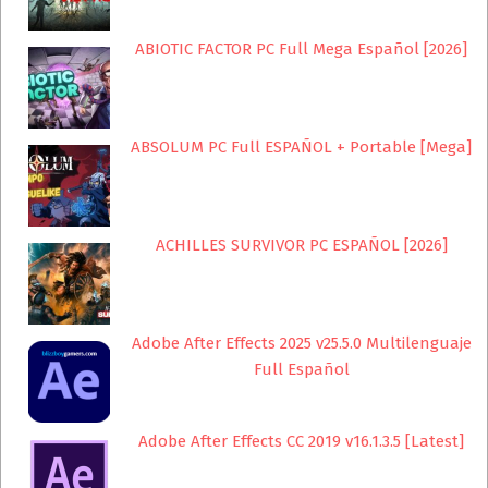
ABIOTIC FACTOR PC Full Mega Español [2026]
ABSOLUM PC Full ESPAÑOL + Portable [Mega]
ACHILLES SURVIVOR PC ESPAÑOL [2026]
Adobe After Effects 2025 v25.5.0 Multilenguaje
Full Español
Adobe After Effects CC 2019 v16.1.3.5 [Latest]