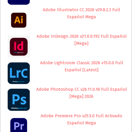
Adobe Illustrator CC 2026 v29.8.2.3 Full
Español Mega
Adobe InDesign 2026 v21.0.0.192 Full Español
[Mega]
Adobe Lightroom Classic 2026 v15.0.0 Full
Español [Latest]
Adobe Photoshop CC v26.11.0.18 Full Español
[Mega] 2026
Adobe Premiere Pro v25.5.0 Full Activado
Español Mega