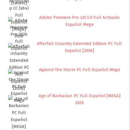
Adobe Premiere Pro v25.5.0 Full Activado
Español Mega
Afterfall InSanity Extended Edition PC Full
Español [2026]
Against the Storm PC Full Español Mega
Age of Barbarian PC Full Español [MEGA]
2026