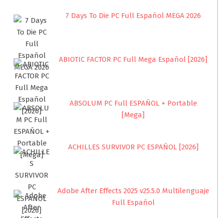
7 Days To Die PC Full Español MEGA 2026
ABIOTIC FACTOR PC Full Mega Español [2026]
ABSOLUM PC Full ESPAÑOL + Portable
[Mega]
ACHILLES SURVIVOR PC ESPAÑOL [2026]
Adobe After Effects 2025 v25.5.0 Multilenguaje
Full Español