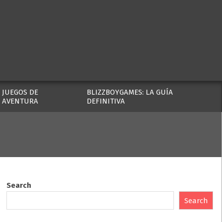
JUEGOS DE
BLIZZBOYGAMES: LA GUÍA
AVENTURA
DEFINITIVA
Search
Search