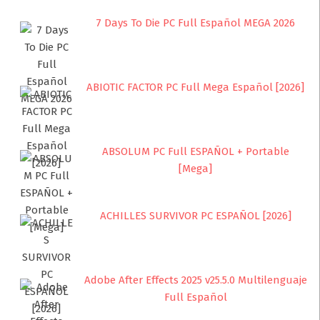
7 Days To Die PC Full Español MEGA 2026
ABIOTIC FACTOR PC Full Mega Español [2026]
ABSOLUM PC Full ESPAÑOL + Portable
[Mega]
ACHILLES SURVIVOR PC ESPAÑOL [2026]
Adobe After Effects 2025 v25.5.0 Multilenguaje
Full Español