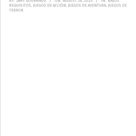
BY:
JAMY GOURMAUD
ON:
AUGUST 26, 2025
IN:
BAJOS
REQUISITOS
,
JUEGOS DE ACCIÓN
,
JUEGOS DE AVENTURA
,
JUEGOS DE
08-
TERROR
26