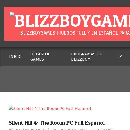
Skip
to
content
BLIZZBOYGAM
BLIZZBOYGAMES | JUEGOS FULL Y EN ESPAÑOL PARA
OCEAN OF
PROGRAMAS DE
INICIO
GAMES
BLIZZBOY
Secondary
Navigation
Menu
Silent Hill 4: The Room PC Full Español
2025-