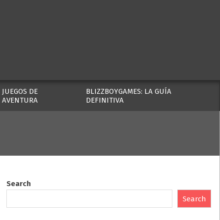
JUEGOS DE
BLIZZBOYGAMES: LA GUÍA
AVENTURA
DEFINITIVA
Search
Search