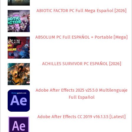
ABIOTIC FACTOR PC Full Mega Español [2026]
ABSOLUM PC Full ESPAÑOL + Portable [Mega]
ACHILLES SURVIVOR PC ESPAÑOL [2026]
Adobe After Effects 2025 v25.5.0 Multilenguaje
Full Español
Adobe After Effects CC 2019 v16.1.3.5 [Latest]