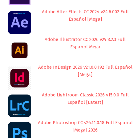
Adobe After Effects CC 2024 v24.6.002 Full
Español [Mega]
Adobe Illustrator CC 2026 v29.8.2.3 Full
Español Mega
Adobe InDesign 2026 v21.0.0.192 Full Español
[Mega]
Adobe Lightroom Classic 2026 v15.0.0 Full
Español [Latest]
Adobe Photoshop CC v26.11.0.18 Full Español
[Mega] 2026