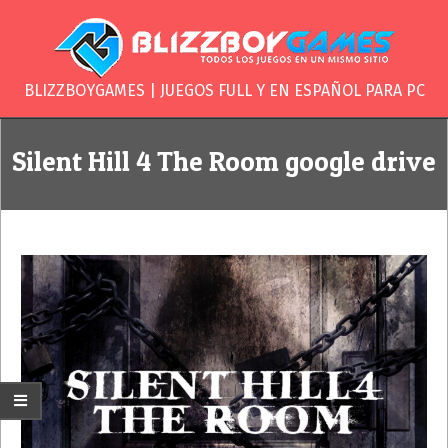
Skip
to
content
BLIZZBOYGAME
BLIZZBOYGAMES | JUEGOS FULL Y EN ESPAÑOL PARA PC
Secondary
Navigation
Silent Hill 4 The Room google drive
Menu