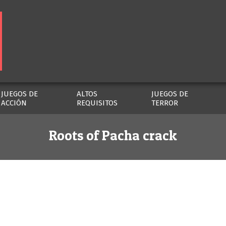
ES
JUEGOS DE
ALTOS
JUEGOS DE
ACCIÓN
REQUISITOS
TERROR
Roots of Pacha crack