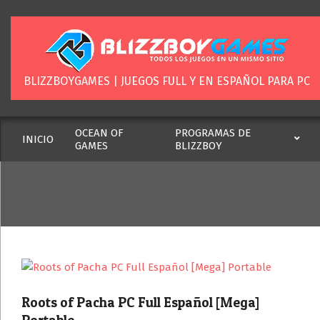
Skip
to
content
BLIZZBOYGAM
BLIZZBOYGAMES | JUEGOS FULL Y EN ESPAÑOL PARA PC
OCEAN OF
PROGRAMAS DE
INICIO
GAMES
BLIZZBOY
Secondary
Navigation
Menu
Roots of Pacha PC Full Español [Mega]