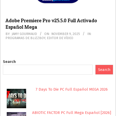
Adobe Premiere Pro v25.5.0 Full Activado
Español Mega
2025-
BY:
JAMY GOURMAUD
ON:
NOVEMBER 9, 2025
IN:
PROGRAMAS DE BLIZZBOY
,
EDITOR DE VÍDEO
11-
09
Search
Search
7 Days To Die PC Full Español MEGA 2026
ABIOTIC FACTOR PC Full Mega Español [2026]