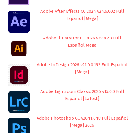
Adobe After Effects CC 2024 v24.6.002 Full
Español [Mega]
Adobe Illustrator CC 2026 v29.8.2.3 Full
Español Mega
Adobe InDesign 2026 v21.0.0.192 Full Español
[Mega]
Adobe Lightroom Classic 2026 v15.0.0 Full
Español [Latest]
Adobe Photoshop CC v26.11.0.18 Full Español
[Mega] 2026