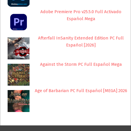
Adobe Premiere Pro v25.5.0 Full Activado
Español Mega
Afterfall InSanity Extended Edition PC Full
Español [2026]
Against the Storm PC Full Español Mega
Age of Barbarian PC Full Español [MEGA] 2026