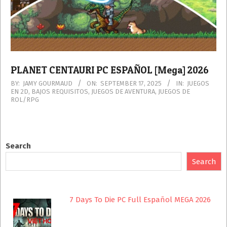
PLANET CENTAURI PC ESPAÑOL [Mega] 2026
2025-
BY:
JAMY GOURMAUD
ON:
SEPTEMBER 17, 2025
IN:
JUEGOS
EN 2D
,
BAJOS REQUISITOS
,
JUEGOS DE AVENTURA
,
JUEGOS DE
09-
ROL/RPG
17
Search
Search
7 Days To Die PC Full Español MEGA 2026