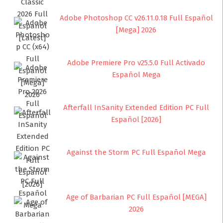
Adobe Photoshop CC v26.11.0.18 Full Español
[Mega] 2026
Adobe Premiere Pro v25.5.0 Full Activado
Español Mega
Afterfall InSanity Extended Edition PC Full
Español [2026]
Against the Storm PC Full Español Mega
Age of Barbarian PC Full Español [MEGA]
2026