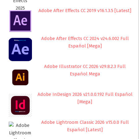
Adobe After Effects CC 2019 v16.1.3.5 [Latest]
Adobe After Effects CC 2024 v24.6.002 Full
Español [Mega]
Adobe Illustrator CC 2026 v29.8.2.3 Full
Español Mega
Adobe InDesign 2026 v21.0.0.192 Full Español
[Mega]
Adobe Lightroom Classic 2026 v15.0.0 Full
Español [Latest]