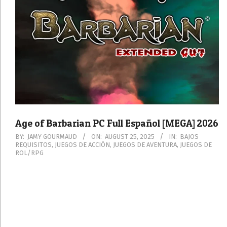
Age of Barbarian PC Full Español [MEGA] 2026
2025-
BY:
JAMY GOURMAUD
ON:
AUGUST 25, 2025
IN:
BAJOS
REQUISITOS
,
JUEGOS DE ACCIÓN
,
JUEGOS DE AVENTURA
,
JUEGOS DE
08-
ROL/RPG
25