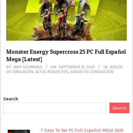
Monster Energy Supercross 25 PC Full Español
Mega [Latest]
2025-
BY:
JAMY GOURMAUD
ON:
SEPTEMBER 15, 2025
IN:
JUEGOS
DE SIMULACIÓN
,
ALTOS REQUISITOS
,
JUEGOS DE CONDUCCIÓN
09-
15
Search
Search
7 Days To Die PC Full Español MEGA 2026