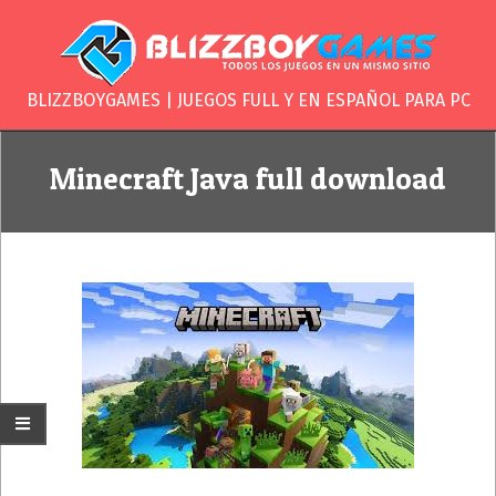
Skip
to
content
BLIZZBOYGAME
BLIZZBOYGAMES | JUEGOS FULL Y EN ESPAÑOL PARA PC
Secondary
Navigation
Minecraft Java full download
Menu