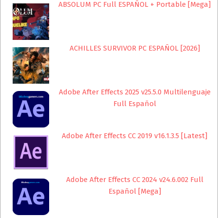
ABSOLUM PC Full ESPAÑOL + Portable [Mega]
ACHILLES SURVIVOR PC ESPAÑOL [2026]
Adobe After Effects 2025 v25.5.0 Multilenguaje
Full Español
Adobe After Effects CC 2019 v16.1.3.5 [Latest]
Adobe After Effects CC 2024 v24.6.002 Full
Español [Mega]