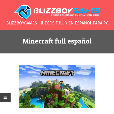
Skip
to
content
BLIZZBOYGAME
BLIZZBOYGAMES | JUEGOS FULL Y EN ESPAÑOL PARA PC
Secondary
Navigation
Minecraft full español
Menu