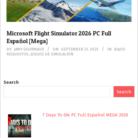
Microsoft Flight Simulator 2026 PC Full
Español [Mega]
2025-
BY:
JAMY GOURMAUD
ON:
SEPTEMBER 21, 2025
IN:
BAJOS
REQUISITOS
,
JUEGOS DE SIMULACIÓN
09-
21
Search
Search
7 Days To Die PC Full Español MEGA 2026