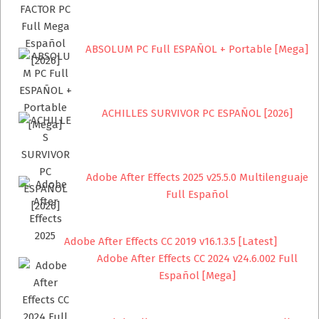
ABSOLUM PC Full ESPAÑOL + Portable [Mega]
ACHILLES SURVIVOR PC ESPAÑOL [2026]
Adobe After Effects 2025 v25.5.0 Multilenguaje
Full Español
Adobe After Effects CC 2019 v16.1.3.5 [Latest]
Adobe After Effects CC 2024 v24.6.002 Full
Español [Mega]