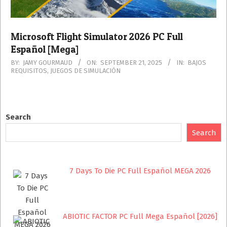
Microsoft Flight Simulator 2026 PC Full
Español [Mega]
2025-
BY:
JAMY GOURMAUD
ON:
SEPTEMBER 21, 2025
IN:
BAJOS
REQUISITOS
,
JUEGOS DE SIMULACIÓN
09-
21
Search
Search
7 Days To Die PC Full Español MEGA 2026
ABIOTIC FACTOR PC Full Mega Español [2026]