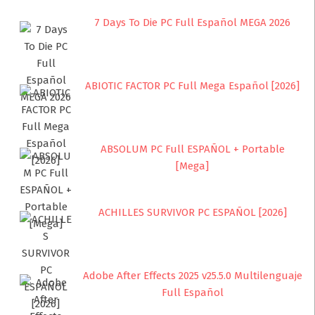
7 Days To Die PC Full Español MEGA 2026
ABIOTIC FACTOR PC Full Mega Español [2026]
ABSOLUM PC Full ESPAÑOL + Portable
[Mega]
ACHILLES SURVIVOR PC ESPAÑOL [2026]
Adobe After Effects 2025 v25.5.0 Multilenguaje
Full Español