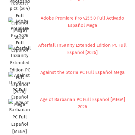
Adobe Premiere Pro v25.5.0 Full Activado
Español Mega
Afterfall InSanity Extended Edition PC Full
Español [2026]
Against the Storm PC Full Español Mega
Age of Barbarian PC Full Español [MEGA]
2026