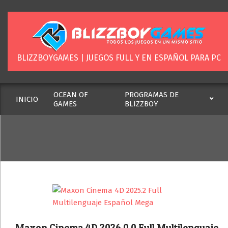
Skip
to
content
BLIZZBOYGAM
BLIZZBOYGAMES | JUEGOS FULL Y EN ESPAÑOL PARA PC
OCEAN OF
PROGRAMAS DE
INICIO
GAMES
BLIZZBOY
Secondary
Navigation
Menu
Maxon Cinema 4D 2026.0.0 Full Multilenguaje