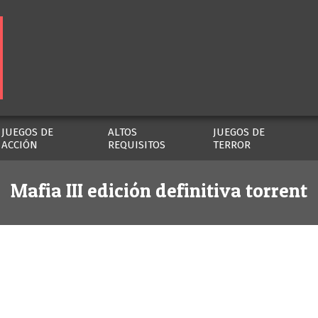
ES
JUEGOS DE
ALTOS
JUEGOS DE
ACCIÓN
REQUISITOS
TERROR
Mafia III edición definitiva torrent