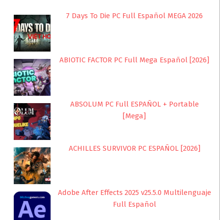
7 Days To Die PC Full Español MEGA 2026
ABIOTIC FACTOR PC Full Mega Español [2026]
ABSOLUM PC Full ESPAÑOL + Portable
[Mega]
ACHILLES SURVIVOR PC ESPAÑOL [2026]
Adobe After Effects 2025 v25.5.0 Multilenguaje
Full Español