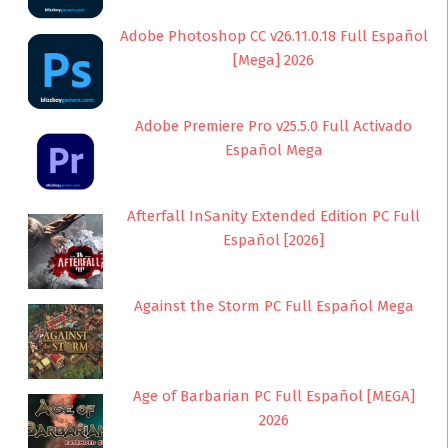
Adobe Photoshop CC v26.11.0.18 Full Español
[Mega] 2026
Adobe Premiere Pro v25.5.0 Full Activado
Español Mega
Afterfall InSanity Extended Edition PC Full
Español [2026]
Against the Storm PC Full Español Mega
Age of Barbarian PC Full Español [MEGA]
2026