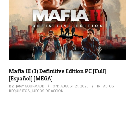
Mafia III (3) Definitive Edition PC [Full]
[Español] [MEGA]
2025-
BY:
JAMY GOURMAUD
ON:
AUGUST 21, 2025
IN:
ALTOS
REQUISITOS
,
JUEGOS DE ACCIÓN
08-
21