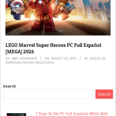
LEGO Marvel Super Heroes PC Full Español
[MEGA] 2026
2025-
BY:
JAMY GOURMAUD
ON:
AUGUST 25, 2025
IN:
JUEGOS DE
AVENTURA
,
MEDIOS REQUISITOS
08-
25
Search
Search
7 Days To Die PC Full Español MEGA 2026