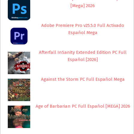
[Mega] 2026
Adobe Premiere Pro v25.5.0 Full Activado
Español Mega
Afterfall InSanity Extended Edition PC Full
Español [2026]
Against the Storm PC Full Español Mega
Age of Barbarian PC Full Español [MEGA] 2026