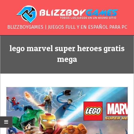
Skip
to
content
BLIZZBOYGAME
BLIZZBOYGAMES | JUEGOS FULL Y EN ESPAÑOL PARA PC
Secondary
Navigation
lego marvel super heroes gratis
Menu
mega