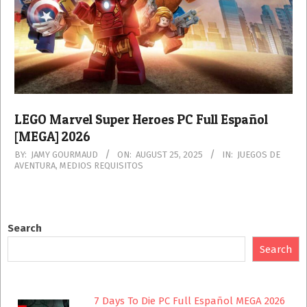
LEGO Marvel Super Heroes PC Full Español
[MEGA] 2026
2025-
BY:
JAMY GOURMAUD
ON:
AUGUST 25, 2025
IN:
JUEGOS DE
AVENTURA
,
MEDIOS REQUISITOS
08-
25
Search
Search
7 Days To Die PC Full Español MEGA 2026