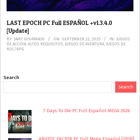
LAST EPOCH PC Full ESPAÑOL +v1.3.4.0
[Update]
2025-
BY:
JAMY GOURMAUD
ON:
SEPTEMBER 22, 2025
IN:
JUEGOS
DE ACCIÓN
,
ALTOS REQUISITOS
,
JUEGOS DE AVENTURA
,
JUEGOS DE
09-
ROL/RPG
22
Search
Search
7 Days To Die PC Full Español MEGA 2026
ABIOTIC FACTOR PC Full Mega Español [2026]