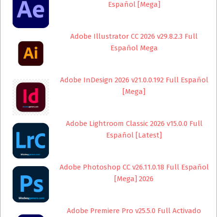
Español [Mega]
Adobe Illustrator CC 2026 v29.8.2.3 Full
Español Mega
Adobe InDesign 2026 v21.0.0.192 Full Español
[Mega]
Adobe Lightroom Classic 2026 v15.0.0 Full
Español [Latest]
Adobe Photoshop CC v26.11.0.18 Full Español
[Mega] 2026
Adobe Premiere Pro v25.5.0 Full Activado