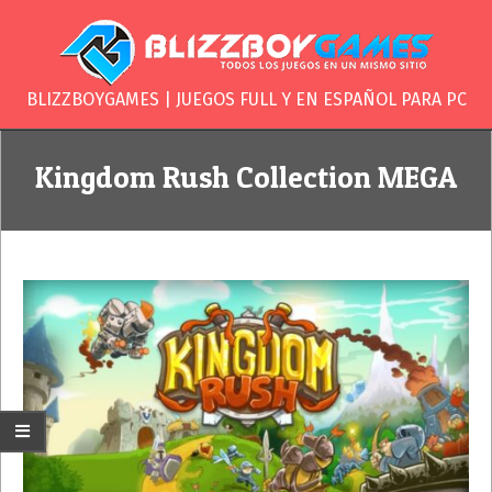
Skip
to
content
BLIZZBOYGAME
BLIZZBOYGAMES | JUEGOS FULL Y EN ESPAÑOL PARA PC
Secondary
Navigation
Kingdom Rush Collection MEGA
Menu