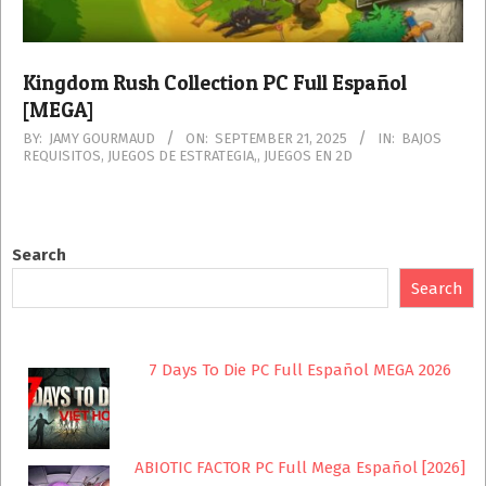
Kingdom Rush Collection PC Full Español
[MEGA]
2025-
BY:
JAMY GOURMAUD
ON:
SEPTEMBER 21, 2025
IN:
BAJOS
REQUISITOS
,
JUEGOS DE ESTRATEGIA,
,
JUEGOS EN 2D
09-
21
Search
Search
7 Days To Die PC Full Español MEGA 2026
ABIOTIC FACTOR PC Full Mega Español [2026]