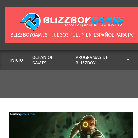
Skip
to
content
BLIZZBOYGAM
BLIZZBOYGAMES | JUEGOS FULL Y EN ESPAÑOL PARA PC
OCEAN OF
PROGRAMAS DE
INICIO
GAMES
BLIZZBOY
Secondary
Navigation
Menu