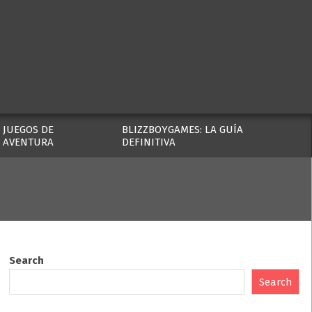
JUEGOS DE
BLIZZBOYGAMES: LA GUÍA
AVENTURA
DEFINITIVA
Search
Search