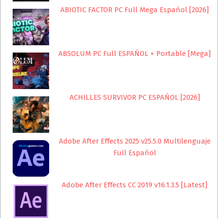
ABIOTIC FACTOR PC Full Mega Español [2026]
ABSOLUM PC Full ESPAÑOL + Portable [Mega]
ACHILLES SURVIVOR PC ESPAÑOL [2026]
Adobe After Effects 2025 v25.5.0 Multilenguaje
Full Español
Adobe After Effects CC 2019 v16.1.3.5 [Latest]