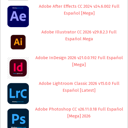
Adobe After Effects CC 2024 v24.6.002 Full
Español [Mega]
Adobe Illustrator CC 2026 v29.8.2.3 Full
Español Mega
Adobe InDesign 2026 v21.0.0.192 Full Español
[Mega]
Adobe Lightroom Classic 2026 v15.0.0 Full
Español [Latest]
Adobe Photoshop CC v26.11.0.18 Full Español
[Mega] 2026