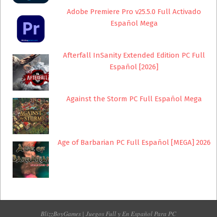
Adobe Premiere Pro v25.5.0 Full Activado
Español Mega
Afterfall InSanity Extended Edition PC Full
Español [2026]
Against the Storm PC Full Español Mega
Age of Barbarian PC Full Español [MEGA] 2026
BlizzBoyGames | Juegos Full y En Español Para PC