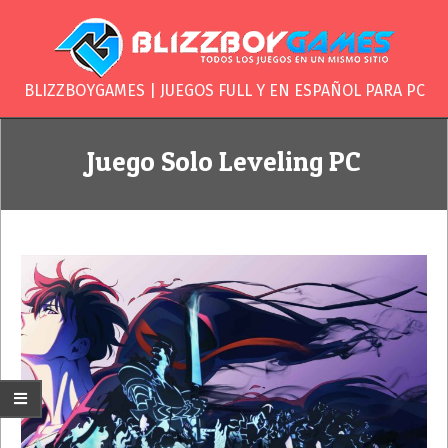
Skip
to
content
BLIZZBOYGAME
BLIZZBOYGAMES | JUEGOS FULL Y EN ESPAÑOL PARA PC
Secondary
Navigation
Juego Solo Leveling PC
Menu