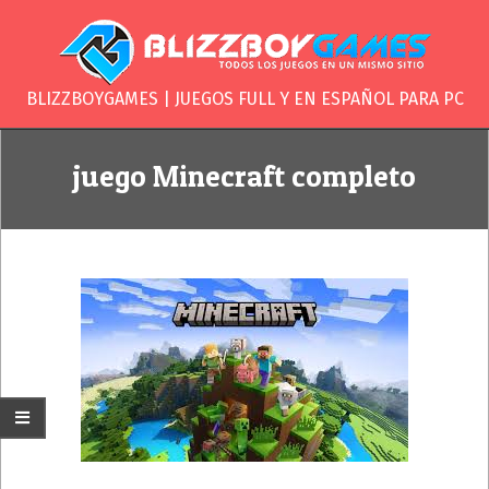
Skip
to
content
BLIZZBOYGAME
BLIZZBOYGAMES | JUEGOS FULL Y EN ESPAÑOL PARA PC
Secondary
Navigation
juego Minecraft completo
Menu