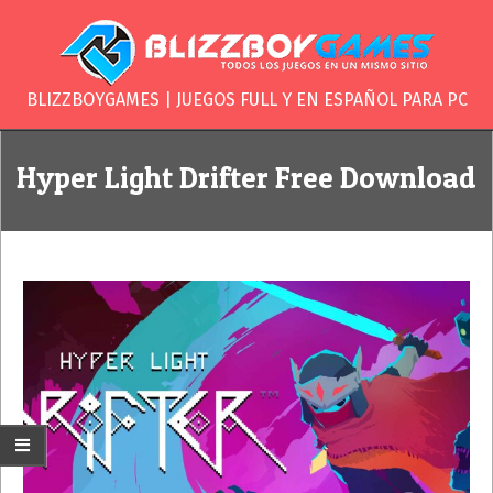
Skip
to
content
BLIZZBOYGAME
BLIZZBOYGAMES | JUEGOS FULL Y EN ESPAÑOL PARA PC
Secondary
Navigation
Hyper Light Drifter Free Download
Menu