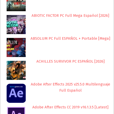
ABIOTIC FACTOR PC Full Mega Español [2026]
ABSOLUM PC Full ESPAÑOL + Portable [Mega]
ACHILLES SURVIVOR PC ESPAÑOL [2026]
Adobe After Effects 2025 v25.5.0 Multilenguaje
Full Español
Adobe After Effects CC 2019 v16.1.3.5 [Latest]