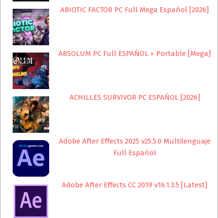
ABIOTIC FACTOR PC Full Mega Español [2026]
ABSOLUM PC Full ESPAÑOL + Portable [Mega]
ACHILLES SURVIVOR PC ESPAÑOL [2026]
Adobe After Effects 2025 v25.5.0 Multilenguaje
Full Español
Adobe After Effects CC 2019 v16.1.3.5 [Latest]