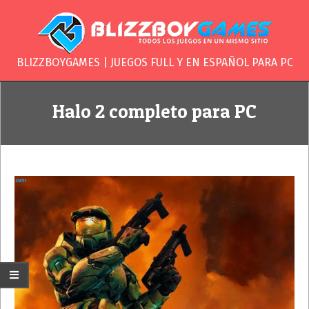
Skip
to
content
BLIZZBOYGAME
BLIZZBOYGAMES | JUEGOS FULL Y EN ESPAÑOL PARA PC
Secondary
Navigation
Halo 2 completo para PC
Menu