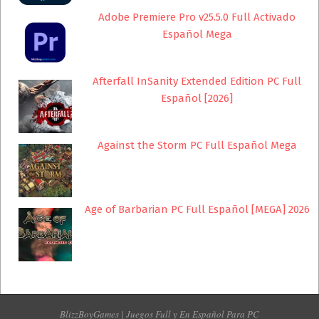
Adobe Premiere Pro v25.5.0 Full Activado
Español Mega
Afterfall InSanity Extended Edition PC Full
Español [2026]
Against the Storm PC Full Español Mega
Age of Barbarian PC Full Español [MEGA] 2026
BlizzBoyGames | Juegos Full y En Español Para PC